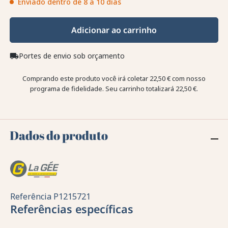
Enviado dentro de 8 a 10 dias
Adicionar ao carrinho
Portes de envio sob orçamento
local_shipping
Comprando este produto você irá coletar
22,50 €
com nosso
programa de fidelidade. Seu carrinho totalizará
22,50 €
.
Dados do produto
Referência
P1215721
Referências específicas