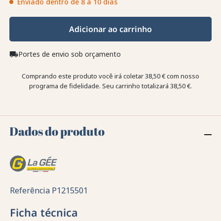
Enviado dentro de 8 a 10 dias
Adicionar ao carrinho
Portes de envio sob orçamento
local_shipping
Comprando este produto você irá coletar
38,50 €
com nosso
programa de fidelidade. Seu carrinho totalizará
38,50 €
.
Dados do produto
Referência
P1215501
Ficha técnica