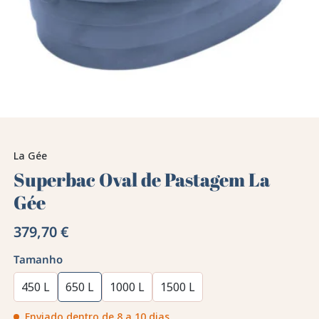
La Gée
Superbac Oval de Pastagem La
Gée
379,70 €
Tamanho
450 L
650 L
1000 L
1500 L
Enviado dentro de 8 a 10 dias