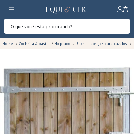
Lar
Pesq
Home
Cocheira & pasto
No prado
Boxes e abrigos para cavalos