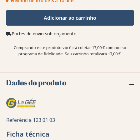
Enviado dentro de 8 a 10 dias
Adicionar ao carrinho
Portes de envio sob orçamento
local_shipping
Comprando este produto você irá coletar
17,00 €
com nosso
programa de fidelidade. Seu carrinho totalizará
17,00 €
.
Dados do produto
Referência
123 01 03
Ficha técnica