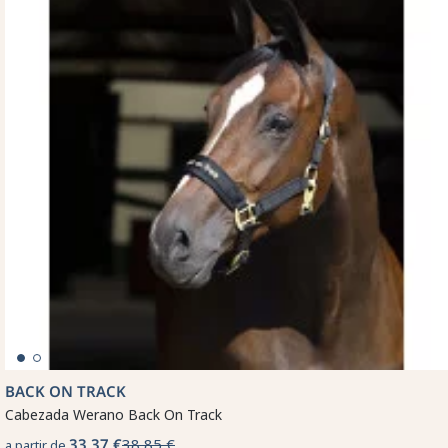
BACK ON TRACK
Cabezada Werano Back On Track
33,37 €
38,85 €
a partir de