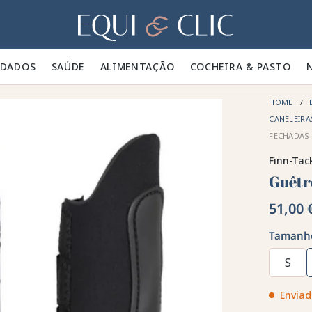
Lar
IDADOS 🪮
SAÚDE ✨
ALIMENTAÇÃO 🥕
COCHEIRA & PASTO 🍃
HOME
CANELEIRA
FECHADAS 
Finn-Tac
Guêtr
51,00 
Tamanh
S
Enviad