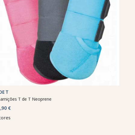
DE T
arnições T de T Neoprene
,90 €
cores