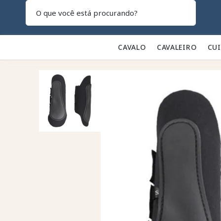
Pesquisar
CAVALO 🐎
CAVALEIRO 👕
CU