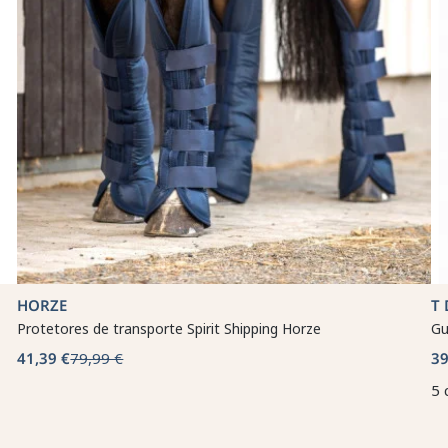
HORZE
T 
Protetores de transporte Spirit Shipping Horze
Gu
41,39 €
79,99 €
39
5 