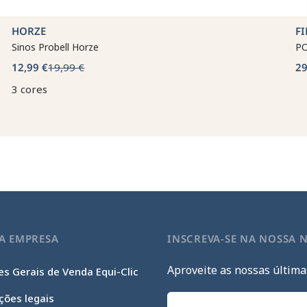
HORZE
F
Sinos Probell Horze
PO
12,99 €
19,99 €
29
3 cores
A EMPRESA
INSCREVA-SE NA NOSSA 
Aproveite as nossas última
s Gerais de Venda Equi-Clic
ções legais