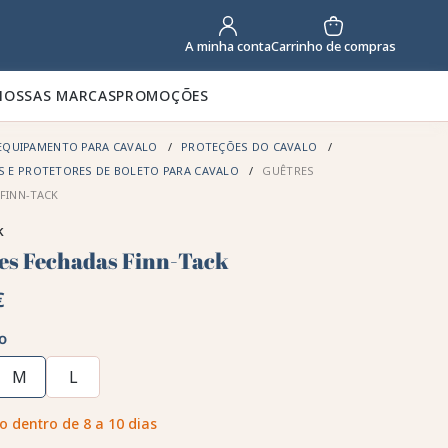
Carrinho de compras
A minha conta
NOSSAS MARCAS
PROMOÇÕES
EQUIPAMENTO PARA CAVALO
PROTEÇÕES DO CAVALO
S E PROTETORES DE BOLETO PARA CAVALO
GUÊTRES
FINN-TACK
k
es Fechadas Finn-Tack
€
o
M
L
o dentro de 8 a 10 dias