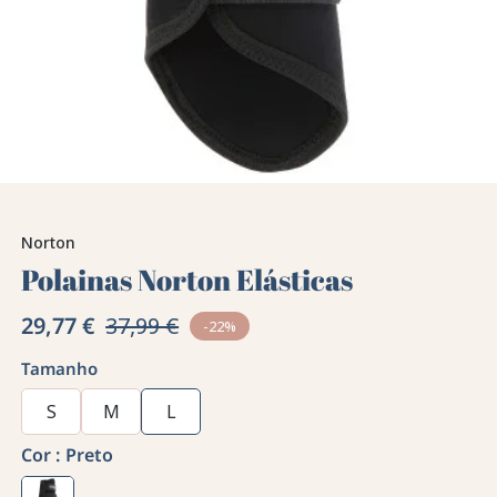
Norton
Polainas Norton Elásticas
29,77 €
37,99 €
-22%
Tamanho
S
M
L
Cor :
Preto