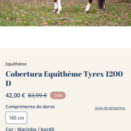
Equithème
Cobertura Equithème Tyrex 1200
D
42,00 €
83,99 €
-50%
Comprimento do dorso
Guia de tamanhos
165 cm
Cor :
Marinho / bordô