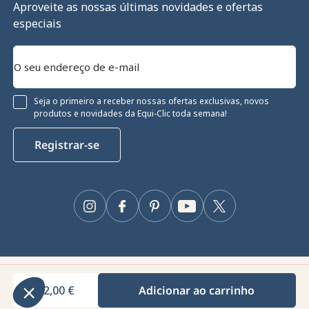
Aproveite as nossas últimas novidades e ofertas
especiais
Seja o primeiro a receber nossas ofertas exclusivas, novos
produtos e novidades da Equi-Clic toda semana!
Registrar-se
Continue sem consentimento
Gestão de cookies
Instagram
Facebook
Pinterest
YouTube
Twitter
O nosso site utiliza cookies para garantir o seu funcionamento
adequado, otimizar o seu desempenho técnico e fornecer e medir
anúncios relevantes. Para mais informações e/ou alterar as suas
preferências, clique no botão "Configurar".
Equiclic © 2026
Consentimentos certificados por
42,00 €
Adicionar ao carrinho
Gestão de cookies
Configurar
Tudo bem para mim