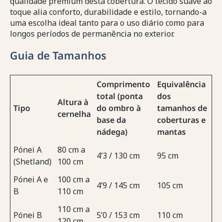
qualidade premium desta cobertura. O tecido suave ao
toque alia conforto, durabilidade e estilo, tornando-a
uma escolha ideal tanto para o uso diário como para
longos períodos de permanência no exterior.
Guia de Tamanhos
Comprimento
Equivalência
total (ponta
dos
Altura à
Tipo
do ombro à
tamanhos de
cernelha
base da
coberturas e
nádega)
mantas
Pónei A
80 cm a
4’3 / 130 cm
95 cm
(Shetland)
100 cm
Pónei A e
100 cm a
4’9 / 145 cm
105 cm
B
110 cm
110 cm a
Pónei B
5’0 / 153 cm
110 cm
120 cm