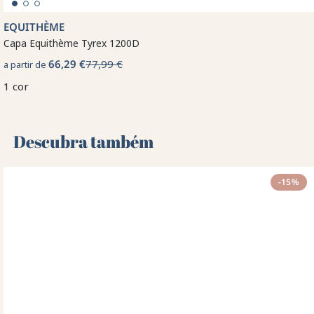
EQUITHÈME
Capa Equithème Tyrex 1200D
66,29 €
77,99 €
a partir de
1 cor
Descubra também 🌻
-15%