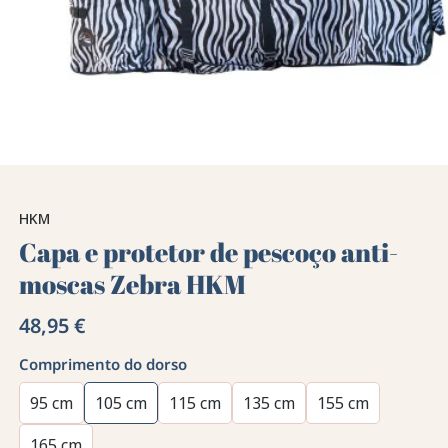
HKM
Capa e protetor de pescoço anti-
moscas Zebra HKM
48,95 €
Comprimento do dorso
95 cm
105 cm
115 cm
135 cm
155 cm
165 cm