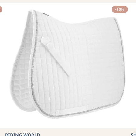
-13%
RIDING WORLD
SH