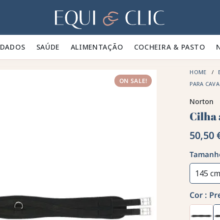
Lar
IDADOS 🪮
SAÚDE ✨
ALIMENTAÇÃO 🥕
COCHEIRA & PASTO 🍃
HOME
ON SALE!
PARA CAV
Norton
Cilha
50,50 
Tamanh
145 c
Cor :
Pr