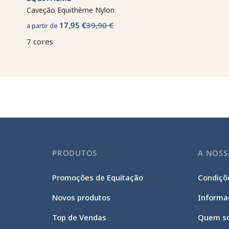
Caveção Equithème Nylon
17,95 €
39,90 €
a partir de
7 cores
PRODUTOS
A NOSS
Promoções de Equitação
Condiçõe
Novos produtos
Informa
Top de Vendas
Quem s