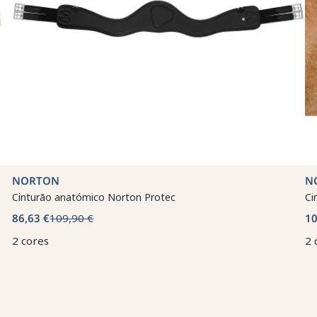
NORTON
N
Cinturão anatómico Norton Protec
Ci
86,63 €
109,90 €
10
2 cores
2 