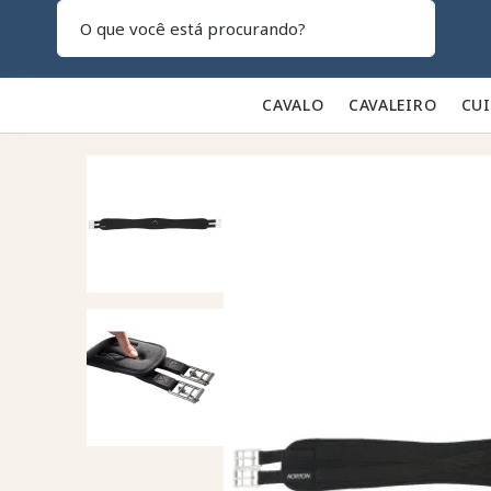
Pesquisar
CAVALO 🐎
CAVALEIRO 👕
CU