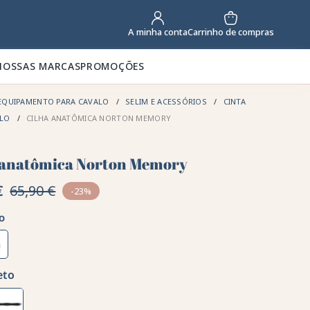
Carrinho de compras
A minha conta
NOSSAS MARCAS
PROMOÇÕES
EQUIPAMENTO PARA CAVALO
SELIM E ACESSÓRIOS
CINTA
ALO
CILHA ANATÔMICA NORTON MEMORY
 anatômica Norton Memory
€
65,90 €
-23%
o
m
eto