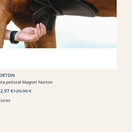
ORTON
nta peitoral Magnet Norton
2,97 €
129,90 €
cores