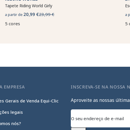
Tapete Riding World Girly
Es
20,99 €
23,99 €
a partir de
a 
5 cores
5 
A EMPRESA
INSCREVA-SE NA NOSSA 
Aproveite as nossas última
s Gerais de Venda Equi-Clic
ções legais
omos nós?