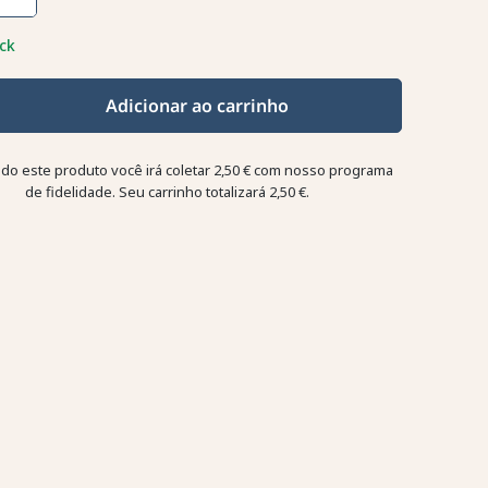
ck
Adicionar ao carrinho
o este produto você irá coletar
2,50 €
com nosso programa
de fidelidade. Seu carrinho totalizará
2,50 €
.