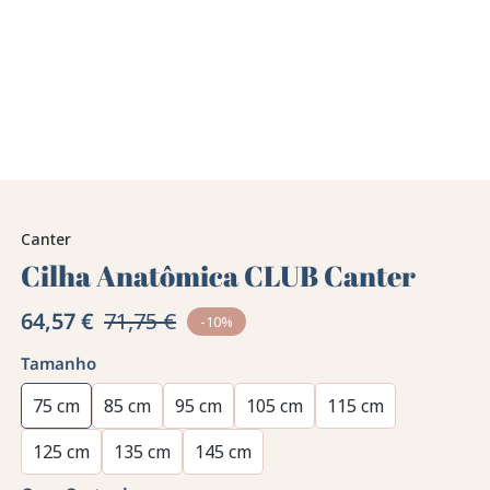
Canter
Cilha Anatômica CLUB Canter
64,57 €
71,75 €
-10%
Tamanho
75 cm
85 cm
95 cm
105 cm
115 cm
125 cm
135 cm
145 cm