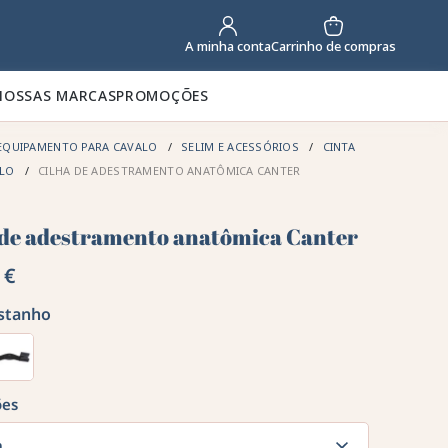
Carrinho de compras
A minha conta
NOSSAS MARCAS
PROMOÇÕES
EQUIPAMENTO PARA CAVALO
SELIM E ACESSÓRIOS
CINTA
ALO
CILHA DE ADESTRAMENTO ANATÔMICA CANTER
 de adestramento anatômica Canter
 €
stanho
ões
m