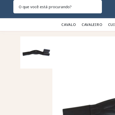
Pesquisar
CAVALO 🐎
CAVALEIRO 👕
CU