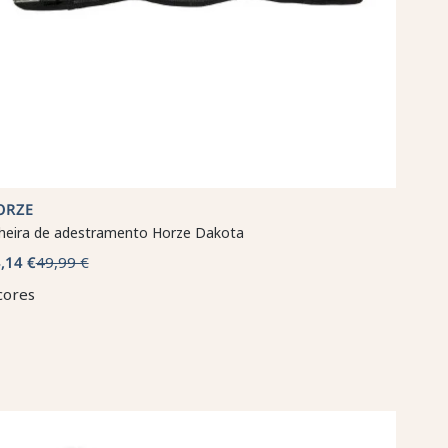
ORZE
lheira de adestramento Horze Dakota
,14 €
49,99 €
cores