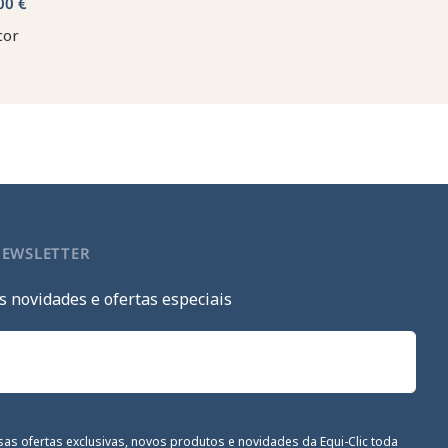
00 €
cor
NEWSLETTER
s novidades e ofertas especiais
sas ofertas exclusivas, novos produtos e novidades da Equi-Clic toda