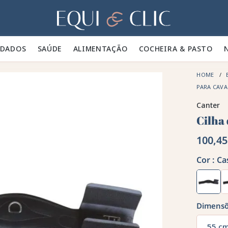
Lar
IDADOS 🪮
SAÚDE ✨
ALIMENTAÇÃO 🥕
COCHEIRA & PASTO 🍃
HOME
PARA CAV
Canter
Cilha
100,45
Cor :
Ca
Dimens
55 c