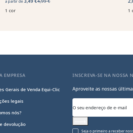
3,49 €
4,99 €
2,
a partir de
1 cor
1 
A EMPRESA
INSCREVA-SE NA NOSSA 
Aproveite as nossas última
s Gerais de Venda Equi-Clic
ções legais
omos nós?
 e devolução
Subscrever
Seja o primeiro a receber nos