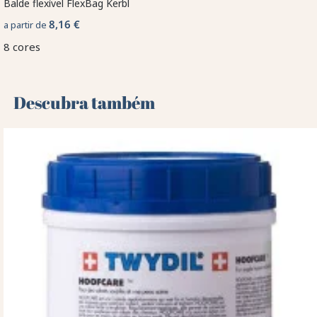
Balde flexível FlexBag Kerbl
8,16 €
a partir de
8 cores
Descubra também 🌻