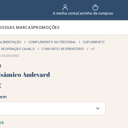
Carrinho de compras
A minha conta
NOSSAS MARCAS
PROMOÇÕES
ALIMENTAÇÃO
COMPLEMENTO NUTRICIONAL
SUPLEMENTO
R RESPIRAÇÃO CAVALO
CONFORTO RESPIRATÓRIO
AR
O AUDEVARD
d
lsâmico Audevard
€
gem
ck