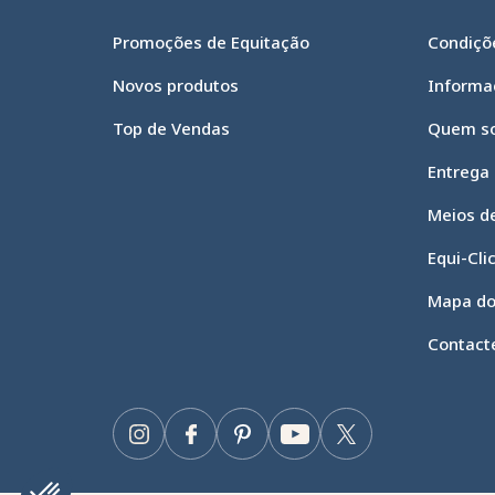
Promoções de Equitação
Condiçõe
Novos produtos
Informa
Top de Vendas
Quem s
Entrega
Meios d
Equi-Cli
Mapa do
Contact
Instagram
Facebook
Pinterest
YouTube
Twitter
Axeptio consent
Plataforma de Gestão de Consentimento: Personalize suas