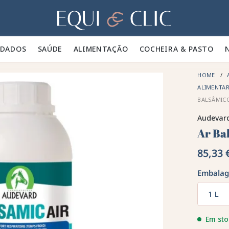
Lar
IDADOS 🪮
SAÚDE ✨
ALIMENTAÇÃO 🥕
COCHEIRA & PASTO 🍃
HOME
ALIMENTA
BALSÂMIC
Audevar
Ar Ba
85,33 
Embala
1 L
Em sto