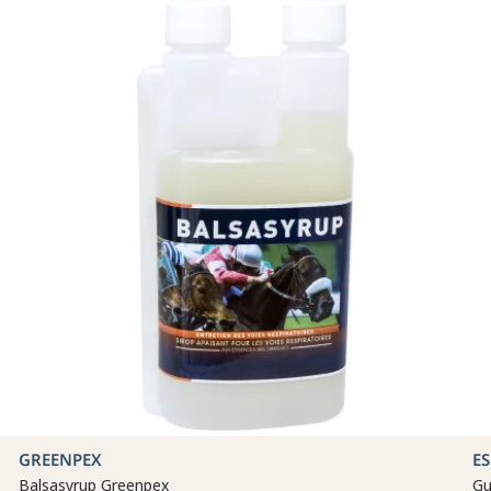
GREENPEX
E
Balsasyrup Greenpex
Gu