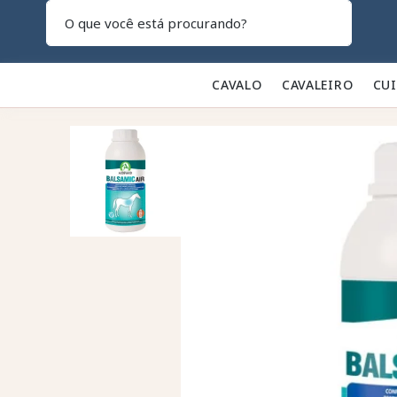
Pesquisar
CAVALO 🐎
CAVALEIRO 👕
CU