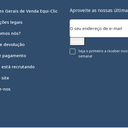
Aproveite as nossas última
s Gerais de Venda Equi-Clic
ções legais
omos nós?
 e devolução
Subscrever
Seja o primeiro a receber nos
e pagamento
semana!
c está recrutando
 site
e-nos
 opções