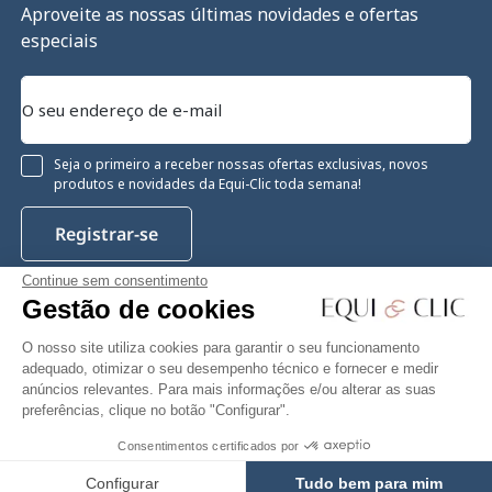
Aproveite as nossas últimas novidades e ofertas
especiais
Seja o primeiro a receber nossas ofertas exclusivas, novos
produtos e novidades da Equi-Clic toda semana!
Registrar-se
Continue sem consentimento
Gestão de cookies
Instagram
Facebook
Pinterest
YouTube
Twitter
O nosso site utiliza cookies para garantir o seu funcionamento
adequado, otimizar o seu desempenho técnico e fornecer e medir
anúncios relevantes. Para mais informações e/ou alterar as suas
preferências, clique no botão "Configurar".
Equiclic © 2026
Consentimentos certificados por
14,90 €
Adicionar ao carrinho
Gestão de cookies
Configurar
Tudo bem para mim