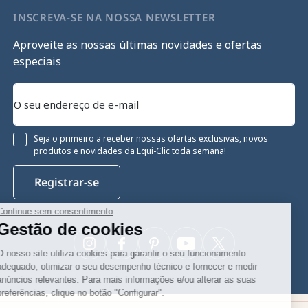
INSCREVA-SE NA NOSSA NEWSLETTER
Aproveite as nossas últimas novidades e ofertas
especiais
Seja o primeiro a receber nossas ofertas exclusivas, novos
produtos e novidades da Equi-Clic toda semana!
Registrar-se
Continue sem consentimento
Gestão de cookies
Instagram
Facebook
Pinterest
YouTube
Twitter
O nosso site utiliza cookies para garantir o seu funcionamento
adequado, otimizar o seu desempenho técnico e fornecer e medir
anúncios relevantes. Para mais informações e/ou alterar as suas
preferências, clique no botão "Configurar".