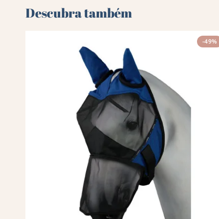
Descubra também 🌻
-49%