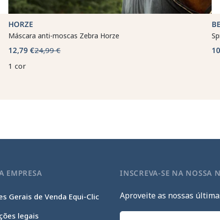
HORZE
BE
Máscara anti-moscas Zebra Horze
Sp
12,79 €
24,99 €
10
1 cor
A EMPRESA
INSCREVA-SE NA NOSSA 
Aproveite as nossas última
s Gerais de Venda Equi-Clic
ções legais