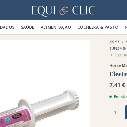
Lar
IDADOS 🪮
SAÚDE ✨
ALIMENTAÇÃO 🥕
COCHEIRA & PASTO 🍃
HOME
SUPLEMEN
ELECTR
Horse Ma
Elect
7,41 €
Em sto