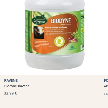
RAVENE
F
Biodyne Ravene
Ai
32,99 €
a 