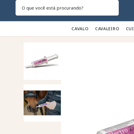
Pesquisar
CAVALO 🐎
CAVALEIRO 👕
CU