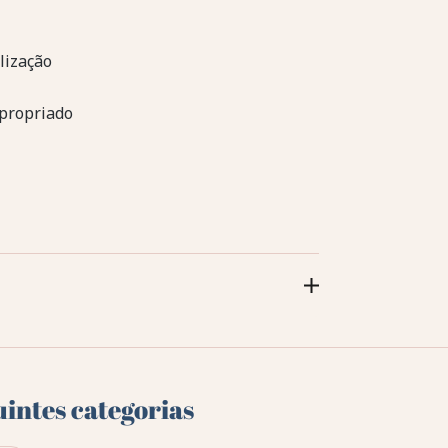
lização
apropriado
uintes categorias