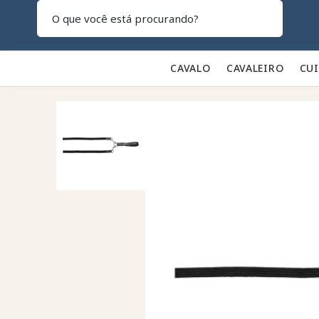
Pesquisar
CAVALO 🐎
CAVALEIRO 👕
CU