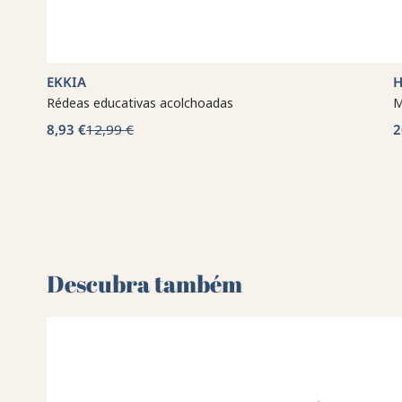
EKKIA
H
Rédeas educativas acolchoadas
M
8,93 €
12,99 €
2
Descubra também 🌻