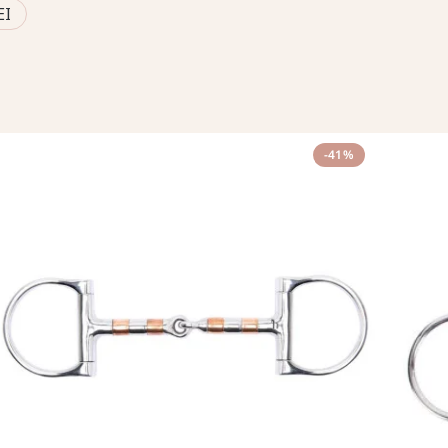
EI
-41%