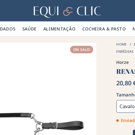
Lar
IDADOS 🪮
SAÚDE ✨
ALIMENTAÇÃO 🥕
COCHEIRA & PASTO 🍃
HOME
ON SALE!
ENRÉDEAS
Horze
RENA
20,80 
Tamanh
Cavalo
Enviad