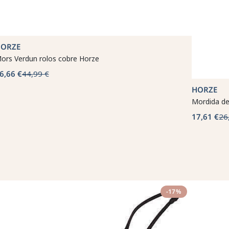
ORZE
ors Verdun rolos cobre Horze
6,66 €
44,99 €
HORZE
Mordida de
17,61 €
26
-17%