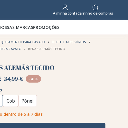
Carrinho de compras
A minha conta
NOSSAS MARCAS
PROMOÇÕES
EQUIPAMENTO PARA CAVALO
FILETE E ACESSÓRIOS
 PARA CAVALO
RENAS ALEMÃS TECIDO
S ALEMÃS TECIDO
€
34,99 €
-41%
o
Cob
Pónei
o dentro de 5 a 7 dias