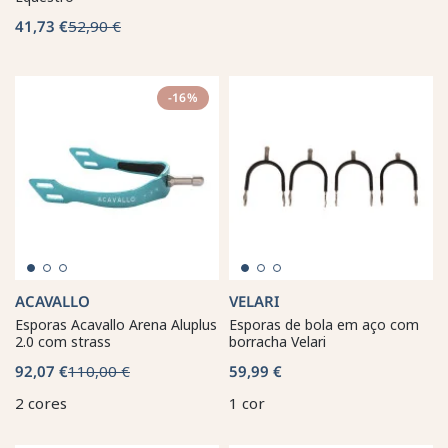
41,73 €
52,90 €
-16%
ACAVALLO
VELARI
Esporas Acavallo Arena Aluplus
Esporas de bola em aço com
2.0 com strass
borracha Velari
92,07 €
110,00 €
59,99 €
2 cores
1 cor