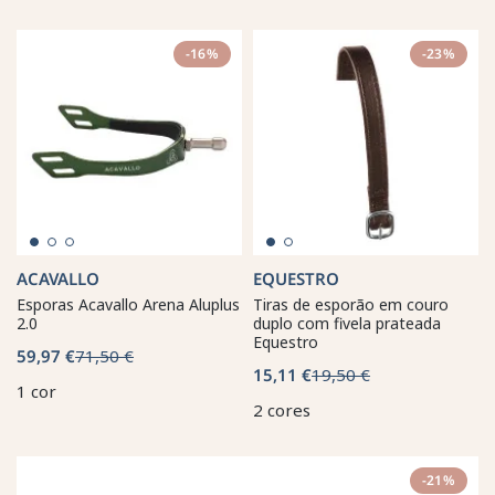
-16%
-23%
ACAVALLO
EQUESTRO
Esporas Acavallo Arena Aluplus
Tiras de esporão em couro
2.0
duplo com fivela prateada
Equestro
59,97 €
71,50 €
15,11 €
19,50 €
1 cor
2 cores
-21%