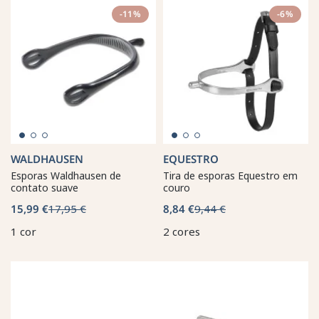
-11%
-6%
WALDHAUSEN
EQUESTRO
Esporas Waldhausen de
Tira de esporas Equestro em
contato suave
couro
15,99 €
17,95 €
8,84 €
9,44 €
1 cor
2 cores