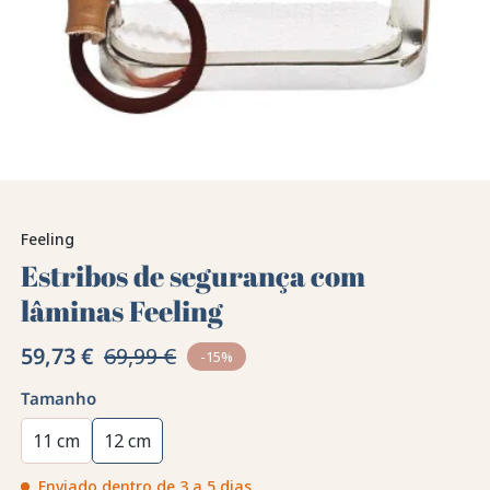
Feeling
Estribos de segurança com
lâminas Feeling
59,73 €
69,99 €
-15%
Tamanho
11 cm
12 cm
Enviado dentro de 3 a 5 dias