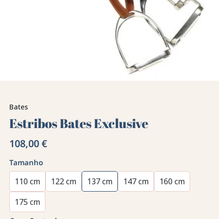
Bates
Estribos Bates Exclusive
108,00 €
Tamanho
110 cm
122 cm
137 cm
147 cm
160 cm
175 cm