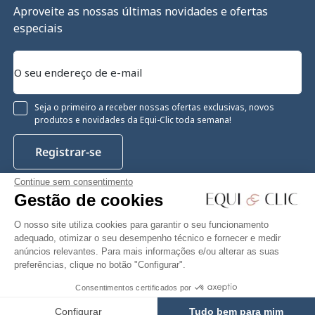
Aproveite as nossas últimas novidades e ofertas
especiais
Seja o primeiro a receber nossas ofertas exclusivas, novos
produtos e novidades da Equi-Clic toda semana!
Registrar-se
Continue sem consentimento
Gestão de cookies
Instagram
Facebook
Pinterest
YouTube
Twitter
O nosso site utiliza cookies para garantir o seu funcionamento
adequado, otimizar o seu desempenho técnico e fornecer e medir
anúncios relevantes. Para mais informações e/ou alterar as suas
preferências, clique no botão "Configurar".
Equiclic © 2026
Consentimentos certificados por
265,19 €
Adicionar ao carrinho
Gestão de cookies
Configurar
Tudo bem para mim