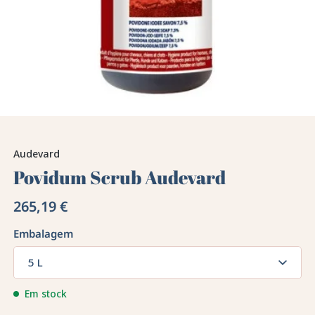
Audevard
Povidum Scrub Audevard
265,19 €
Embalagem
5 L
Em stock