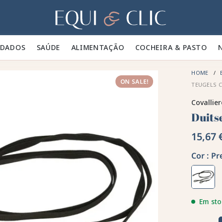
Lar
IDADOS 🪮
SAÚDE ✨
ALIMENTAÇÃO 🥕
COCHEIRA & PASTO 🍃
HOME
ON SALE!
TEUGELS 
Covallie
Duitse
15,67 
Cor :
Pr
Em sto