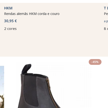
HKM
T 
Rendas alemãs HKM corda e couro
Pe
30,95 €
a 
2 cores
8 
-45%