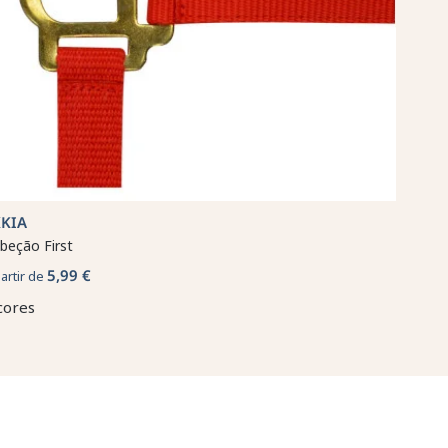
KKIA
beção First
5,99 €
partir de
cores