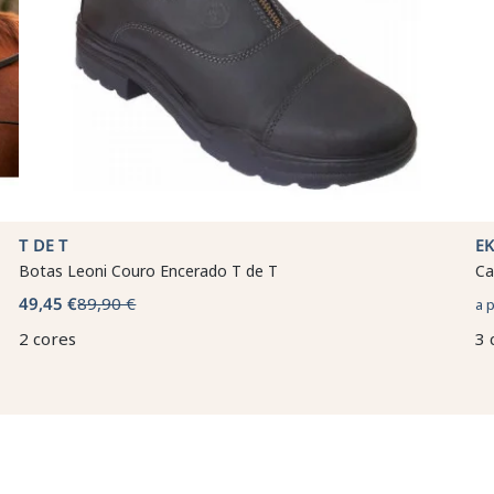
T DE T
E
Botas Leoni Couro Encerado T de T
Ca
49,45 €
89,90 €
a 
2 cores
3 