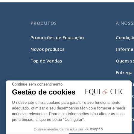
PRODUTOS
A NOSS
Promoções de Equitação
Condiçõe
Novos produtos
Informa
Top de Vendas
Quem s
Entrega
Meios d
Continue sem consentimento
Gestão de cookies
Equi-Cli
O nosso site utiliza cookies para garantir o seu funcionamento
Mapa do
adequado, otimizar o seu desempenho técnico e fornecer e medir
anúncios relevantes. Para mais informações e/ou alterar as suas
Contact
preferências, clique no botão "Configurar".
Consentimentos certificados por