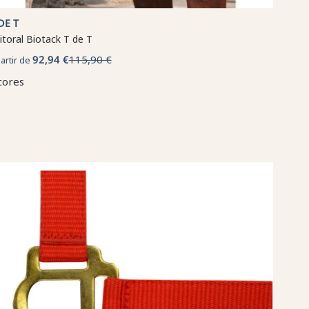
DE T
itoral Biotack T de T
92,94 €
115,90 €
partir de
cores