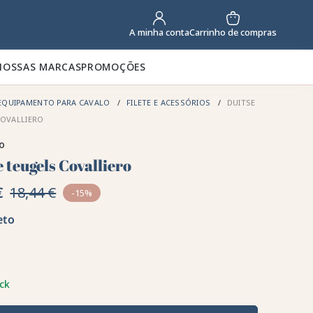
Carrinho de compras
A minha conta
NOSSAS MARCAS
PROMOÇÕES
EQUIPAMENTO PARA CAVALO
FILETE E ACESSÓRIOS
DUITSE
COVALLIERO
ro
 teugels Covalliero
€
18,44 €
-15%
eto
ck