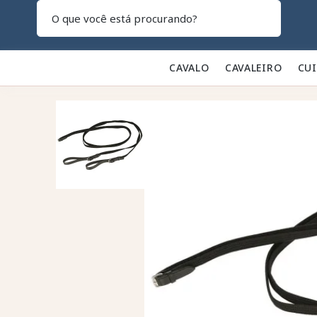
Pesquisar
CAVALO 🐎
CAVALEIRO 👕
CU