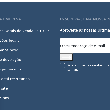
A EMPRESA
INSCREVA-SE NA NOSSA 
Aproveite as nossas última
s Gerais de Venda Equi-Clic
ções legais
omos nós?
 e devolução
Subscrever
Seja o primeiro a receber nos
e pagamento
semana!
c está recrutando
 site
e-nos