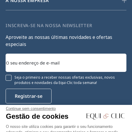
A NOSSA EMPRESA
INSCREVA-SE NA NOSSA NEWSLETTER
Aproveite as nossas últimas novidades e ofertas
especiais
Seja o primeiro a receber nossas ofertas exclusivas, novos
produtos e novidades da Equi-Clic toda semana!
Registrar-se
Continue sem consentimento
Gestão de cookies
Instagram
Facebook
Pinterest
YouTube
Twitter
O nosso site utiliza cookies para garantir o seu funcionamento