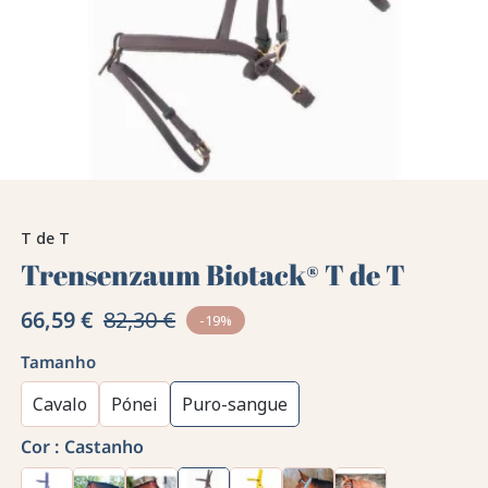
T de T
Trensenzaum Biotack® T de T
66,59 €
82,30 €
-19%
Tamanho
Cavalo
Pónei
Puro-sangue
Cor :
Castanho