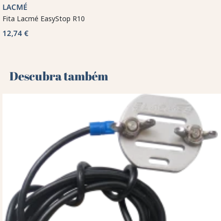
LACMÉ
Fita Lacmé EasyStop R10
12,74 €
Descubra também 🌻