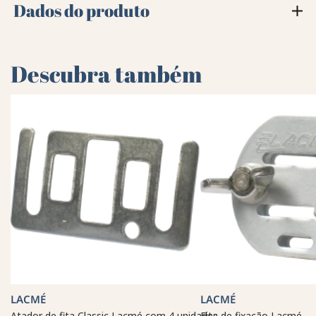
Dados do produto
Descubra também
LACMÉ
LACMÉ
Atador de fita Classic Lacmé com 4 unidades
Fita de fixação Lacmé