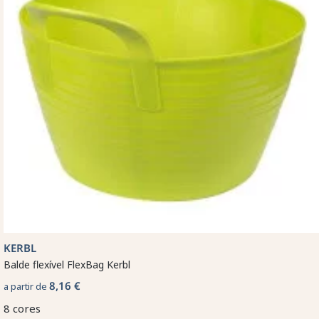
KERBL
Balde flexível FlexBag Kerbl
8,16 €
a partir de
8 cores