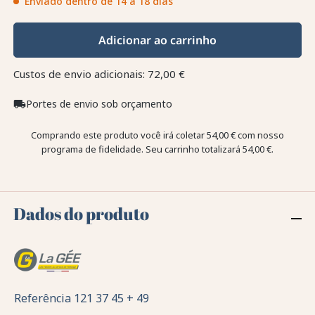
Enviado dentro de 14 a 18 dias
Adicionar ao carrinho
Custos de envio adicionais: 72,00 €
Portes de envio sob orçamento
local_shipping
Comprando este produto você irá coletar
54,00 €
com nosso
programa de fidelidade. Seu carrinho totalizará
54,00 €
.
Dados do produto
Referência
121 37 45 + 49