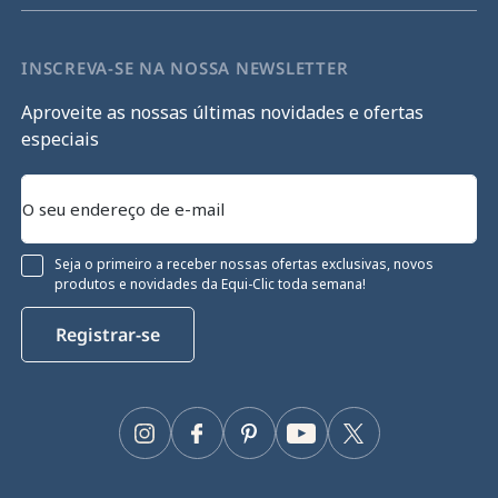
INSCREVA-SE NA NOSSA NEWSLETTER
Aproveite as nossas últimas novidades e ofertas
especiais
Seja o primeiro a receber nossas ofertas exclusivas, novos
produtos e novidades da Equi-Clic toda semana!
Registrar-se
entimento
 cookies
Instagram
Facebook
Pinterest
YouTube
Twitter
a cookies para garantir o seu funcionamento
 o seu desempenho técnico e fornecer e medir
. Para mais informações e/ou alterar as suas