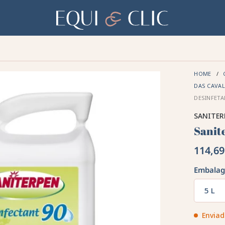
Lar
IDADOS 🪮
SAÚDE ✨
ALIMENTAÇÃO 🥕
COCHEIRA & PASTO 🍃
HOME
DAS CAVA
DESINFETA
SANITER
Sanit
114,69
Embala
5 L
Enviad