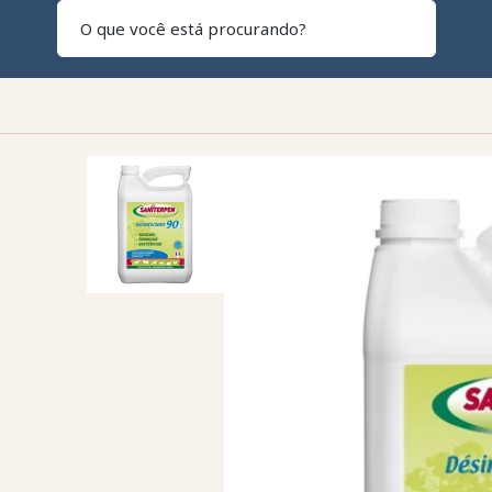
Pesquisar
CAVALO 🐎
CAVALEIRO 👕
CU