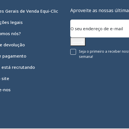
Aproveite as nossas última
s Gerais de Venda Equi-Clic
ções legais
omos nós?
 e devolução
Subscrever
Seja o primeiro a receber nos
e pagamento
semana!
c está recrutando
 site
e-nos
 opções