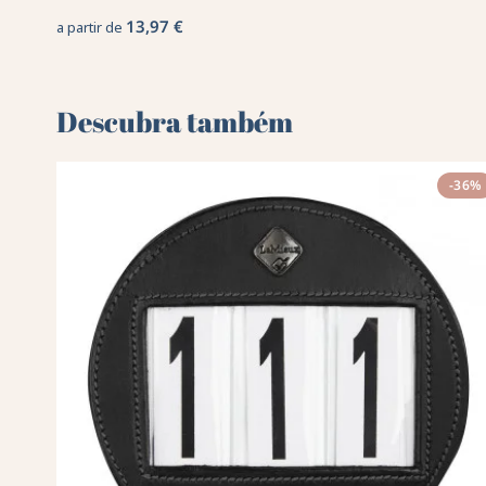
13,97 €
a partir de
Descubra também 🌻
-36%