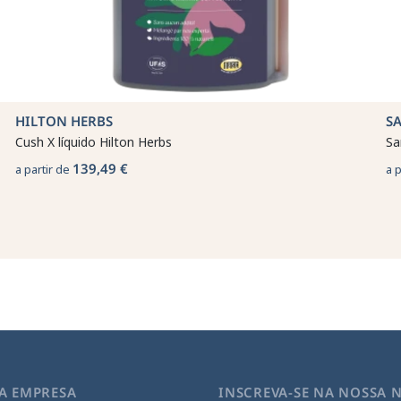
HILTON HERBS
S
Cush X líquido Hilton Herbs
Sa
139,49 €
a partir de
a 
A EMPRESA
INSCREVA-SE NA NOSSA 