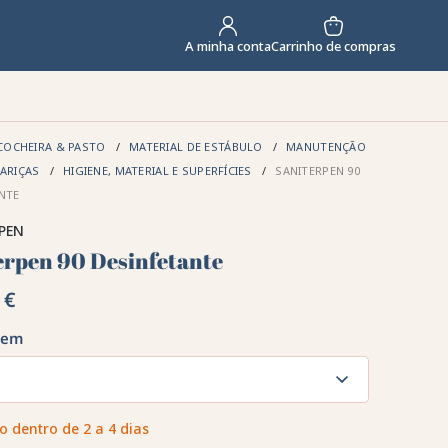
Carrinho de compras
A minha conta
NOSSAS MARCAS
PROMOÇÕES
COCHEIRA & PASTO
MATERIAL DE ESTÁBULO
MANUTENÇÃO
LARIÇAS
HIGIENE, MATERIAL E SUPERFÍCIES
SANITERPEN 90
NTE
PEN
erpen 90 Desinfetante
 €
gem
o dentro de 2 a 4 dias