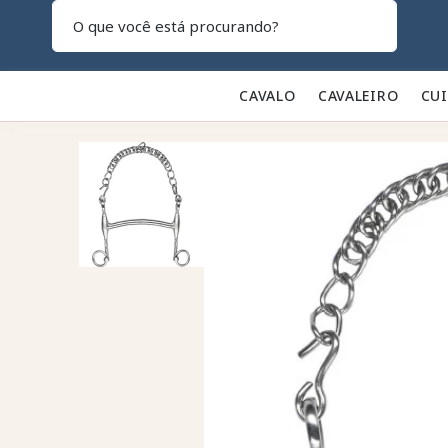
Pesquisar
CAVALO 🐎
CAVALEIRO 👕
CU