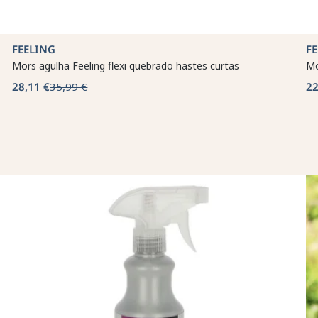
FEELING
F
Mors agulha Feeling flexi quebrado hastes curtas
Mo
28,11 €
35,99 €
22