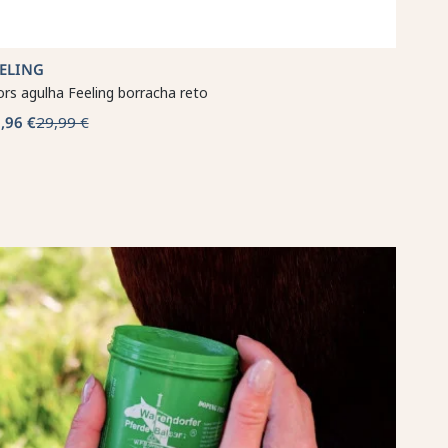
EELING
rs agulha Feeling borracha reto
,96 €
29,99 €