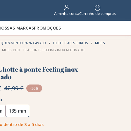
Carrinho de compras
A minha conta
NOSSAS MARCAS
PROMOÇÕES
EQUIPAMENTO PARA CAVALO
FILETE E ACESSÓRIOS
MORS
MORS L'HOTTE À PONTE FEELING INOX ACETINADO
'hotte à ponte Feeling inox
nado
€
42,99 €
-20%
o
m
135 mm
o dentro de 3 a 5 dias