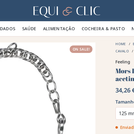
Lar
IDADOS 🪮
SAÚDE ✨
ALIMENTAÇÃO 🥕
COCHEIRA & PASTO 🍃
HOME
ON SALE!
CAVALO
Feeling
Mors L
aceti
34,26 
Tamanh
125 m
Enviad