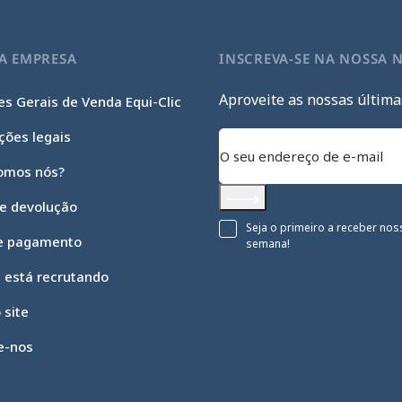
A EMPRESA
INSCREVA-SE NA NOSSA 
Aproveite as nossas última
s Gerais de Venda Equi-Clic
ções legais
omos nós?
 e devolução
Subscrever
Seja o primeiro a receber nos
e pagamento
semana!
c está recrutando
 site
e-nos