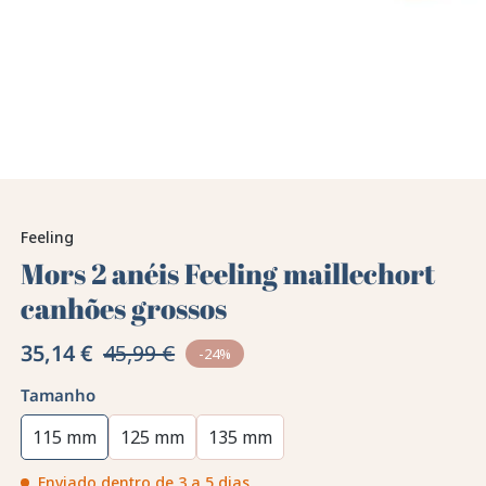
Feeling
Mors 2 anéis Feeling maillechort
canhões grossos
35,14 €
45,99 €
-24%
Tamanho
115 mm
125 mm
135 mm
Enviado dentro de 3 a 5 dias