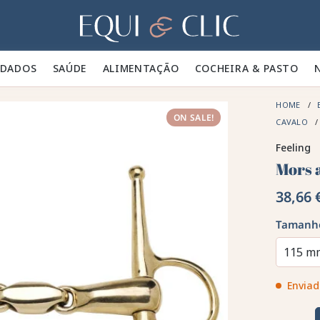
Lar
IDADOS 🪮
SAÚDE ✨
ALIMENTAÇÃO 🥕
COCHEIRA & PASTO 🍃
HOME
ON SALE!
CAVALO
Feeling
Mors 
38,66 
Tamanh
115 m
Enviad