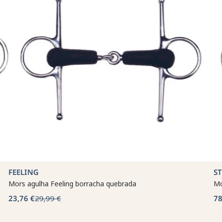
FEELING
S
Mors agulha Feeling borracha quebrada
Mo
23,76 €
29,99 €
78