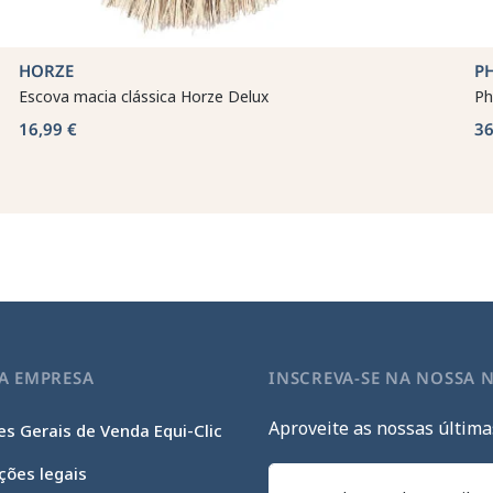
HORZE
P
Escova macia clássica Horze Delux
Ph
16,99 €
36
A EMPRESA
INSCREVA-SE NA NOSSA 
Aproveite as nossas última
s Gerais de Venda Equi-Clic
ções legais