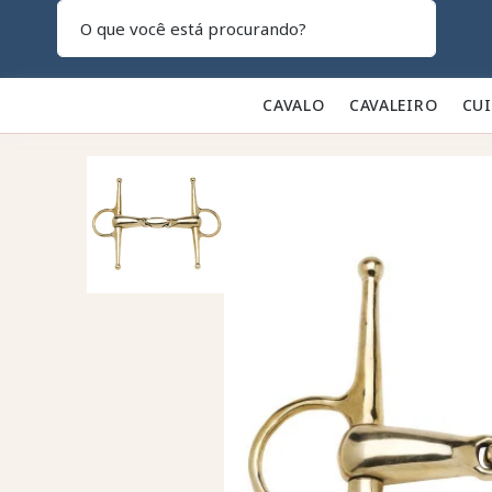
Pesquisar
CAVALO 🐎
CAVALEIRO 👕
CU