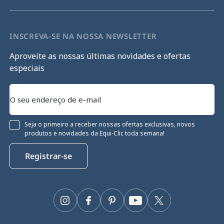
INSCREVA-SE NA NOSSA NEWSLETTER
Aproveite as nossas últimas novidades e ofertas
especiais
Seja o primeiro a receber nossas ofertas exclusivas, novos
produtos e novidades da Equi-Clic toda semana!
Registrar-se
onsentimento
de cookies
Instagram
Facebook
Pinterest
YouTube
Twitter
iliza cookies para garantir o seu funcionamento
zar o seu desempenho técnico e fornecer e medir