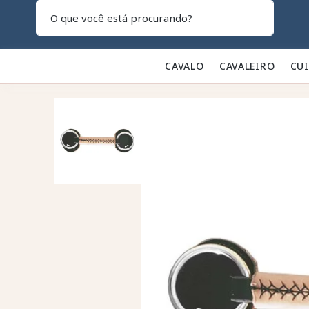
Pesquisar
CAVALO 🐎
CAVALEIRO 👕
CU