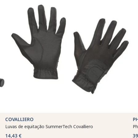
COVALLIERO
P
Luvas de equitação SummerTech Covalliero
Ph
14,43 €
39