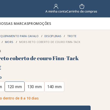
Carrinho de compras
A minha conta
NOSSAS MARCAS
PROMOÇÕES
EQUIPAMENTO PARA CAVALO
DISCIPLINAS
TROTE
MORS
MORS RETO COBERTO DE COURO FINN-TACK
k
reto coberto de couro Finn-Tack
€
o
m
120 mm
130 mm
140 mm
o dentro de 8 a 10 dias