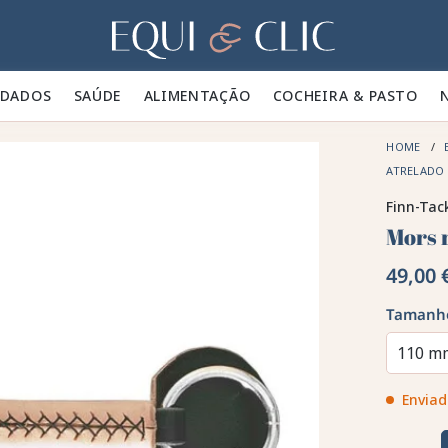
Lar
IDADOS 🪮
SAÚDE ✨
ALIMENTAÇÃO 🥕
COCHEIRA & PASTO 🍃
HOME
ATRELADO
Finn-Tac
Mors 
49,00 
Tamanh
110 m
Enviad