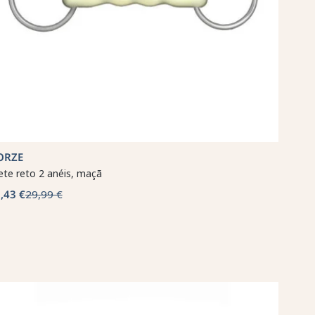
ORZE
lete reto 2 anéis, maçã
,43 €
29,99 €