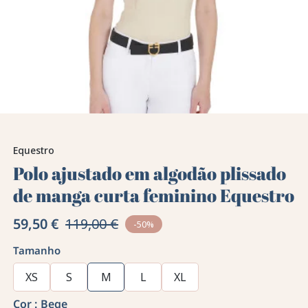
Equestro
Polo ajustado em algodão plissado
de manga curta feminino Equestro
59,50 €
119,00 €
-50%
Tamanho
XS
S
M
L
XL
Cor :
Bege