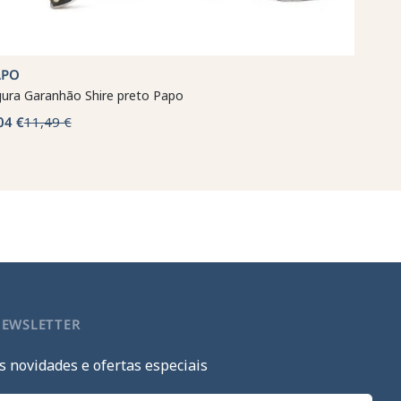
APO
gura Garanhão Shire preto Papo
04 €
11,49 €
NEWSLETTER
s novidades e ofertas especiais