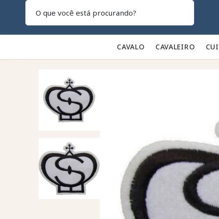
Pesquisar
CAVALO 🐎
CAVALEIRO 👕
CU