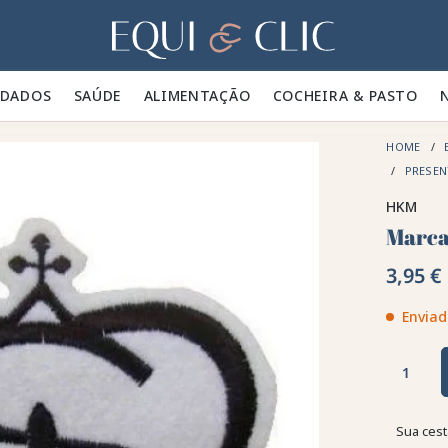
Lar
IDADOS 🪮
SAÚDE ✨
ALIMENTAÇÃO 🥕
COCHEIRA & PASTO 🍃
HOME
PRESE
HKM
Marca
3,95 €
Enviad
Sua cest