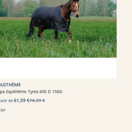
QUITHÈME
pa Equithème Tyrex 600 D 150G
61,59 €
76,99 €
partir de
cor