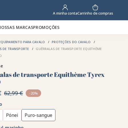
Carrinho de compras
A minha conta
NOSSAS MARCAS
PROMOÇÕES
EQUIPAMENTO PARA CAVALO
PROTEÇÕES DO CAVALO
S DE TRANSPORTE
GUÉRRALAS DE TRANSPORTE EQUITHÈME
 D
me
alas de transporte Equithème Tyrex
D
€
62,99 €
-20%
o
Pónei
Puro-sangue
ul-marinho