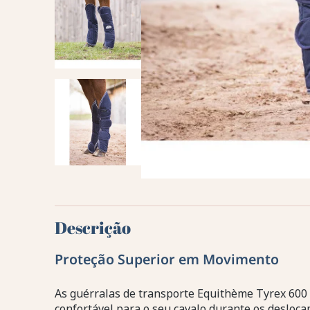
Descrição
Proteção Superior em Movimento
As guérralas de transporte Equithème Tyrex 600
confortável para o seu cavalo durante os desloca