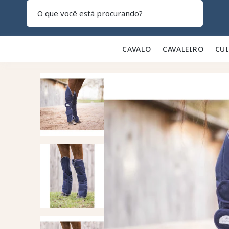
Pesquisar
CAVALO 🐎
CAVALEIRO 👕
CU