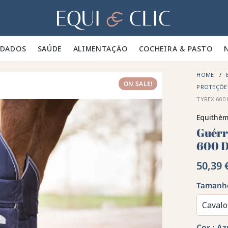
Lar
IDADOS 🪮
SAÚDE ✨
ALIMENTAÇÃO 🥕
COCHEIRA & PASTO 🍃
HOME
ON SALE!
PROTEÇÕE
TYREX 600
Equithè
Guérr
600 
50,39 
Tamanh
Cavalo
Cor :
Az