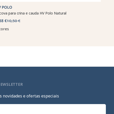
V POLO
cova para crina e cauda HV Polo Natural
88 €
10,50 €
cores
NEWSLETTER
s novidades e ofertas especiais