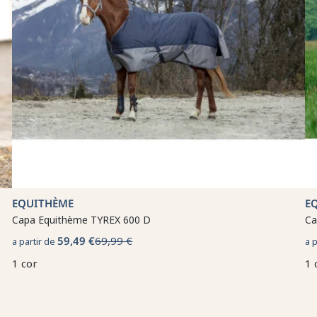
EQUITHÈME
E
Capa Equithème TYREX 600 D
Ca
59,49 €
69,99 €
a partir de
a 
1 cor
1 