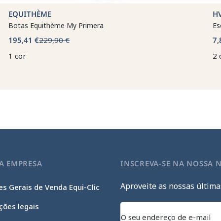
EQUITHÈME
H
Botas Equithème My Primera
Es
195,41 €
229,90 €
7,
1 cor
2 
A EMPRESA
INSCREVA-SE NA NOSSA 
Aproveite as nossas última
s Gerais de Venda Equi-Clic
ções legais