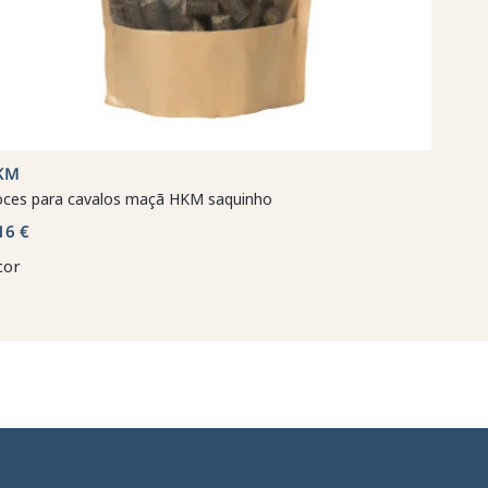
KM
ces para cavalos maçã HKM saquinho
16 €
cor