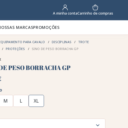
Carrinho de compras
A minha conta
NOSSAS MARCAS
PROMOÇÕES
EQUIPAMENTO PARA CAVALO
DISCIPLINAS
TROTE
PROTEÇÕES
SINO DE PESO BORRACHA GP
k
 DE PESO BORRACHA GP
€
o
M
L
XL