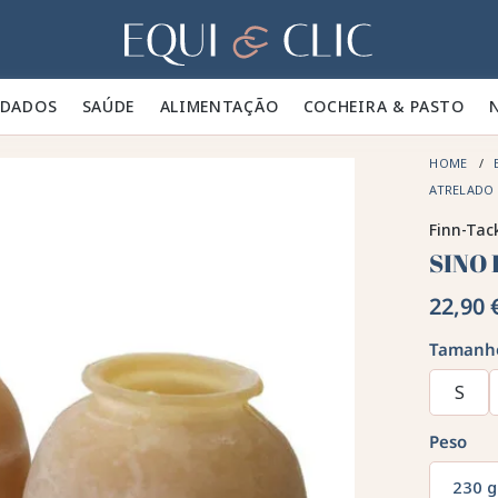
Lar
IDADOS 🪮
SAÚDE ✨
ALIMENTAÇÃO 🥕
COCHEIRA & PASTO 🍃
HOME
ATRELADO
Finn-Tac
SINO
22,90 
Tamanh
S
Peso
230 g