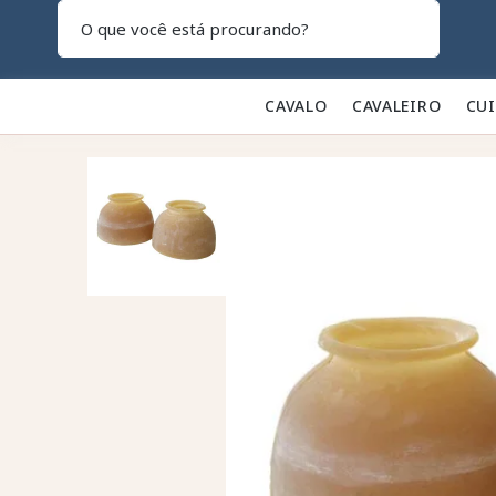
Pesquisar
CAVALO 🐎
CAVALEIRO 👕
CU