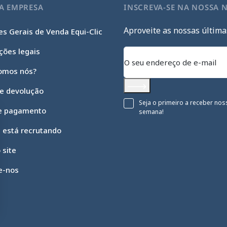
A EMPRESA
INSCREVA-SE NA NOSSA 
Aproveite as nossas última
s Gerais de Venda Equi-Clic
ções legais
omos nós?
 e devolução
Subscrever
Seja o primeiro a receber nos
e pagamento
semana!
c está recrutando
 site
e-nos
 opções