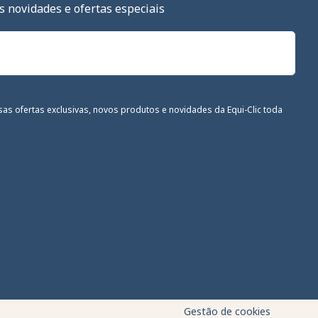
s novidades e ofertas especiais
sas ofertas exclusivas, novos produtos e novidades da Equi-Clic toda
om as regulamentações. Personalize suas preferências para con
Gestão de cookies