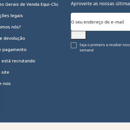
Aproveite as nossas última
s Gerais de Venda Equi-Clic
ções legais
omos nós?
 e devolução
Subscrever
Seja o primeiro a receber nos
e pagamento
semana!
c está recrutando
 site
e-nos
 opções
suas configurações de privacidade, garantindo conformidade c