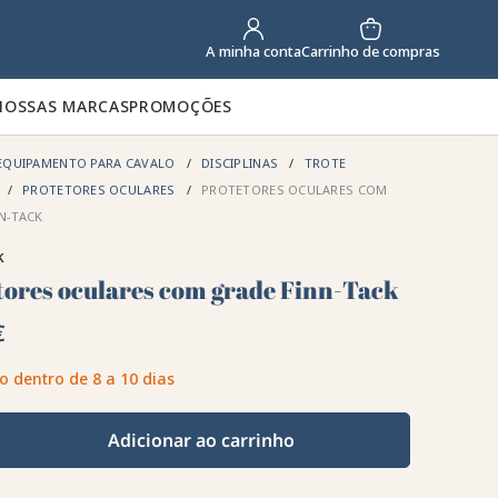
Carrinho de compras
A minha conta
NOSSAS MARCAS
PROMOÇÕES
EQUIPAMENTO PARA CAVALO
DISCIPLINAS
TROTE
PROTETORES OCULARES
PROTETORES OCULARES COM
N-TACK
k
tores oculares com grade Finn-Tack
€
o dentro de 8 a 10 dias
Adicionar ao carrinho