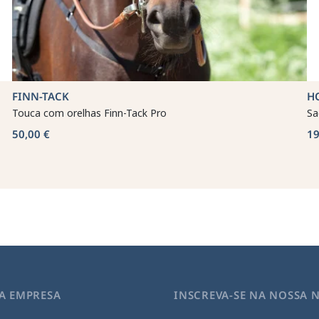
FINN-TACK
H
Touca com orelhas Finn-Tack Pro
Sa
50,00 €
19
A EMPRESA
INSCREVA-SE NA NOSSA 