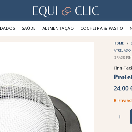
Lar
IDADOS 🪮
SAÚDE ✨
ALIMENTAÇÃO 🥕
COCHEIRA & PASTO 🍃
HOME
ATRELADO
GRADE FIN
Finn-Tac
Prote
24,00 
Enviad