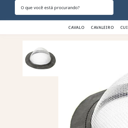
Pesquisar
CAVALO 🐎
CAVALEIRO 👕
CU