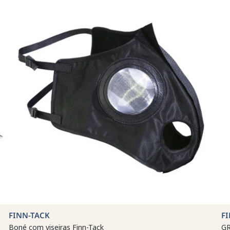
FINN-TACK
F
Boné com viseiras Finn-Tack
G