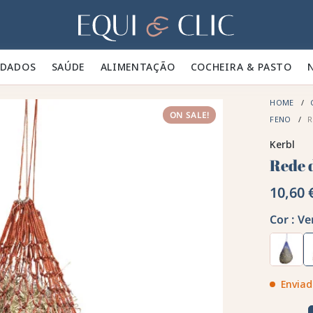
Lar
IDADOS 🪮
SAÚDE ✨
ALIMENTAÇÃO 🥕
COCHEIRA & PASTO 🍃
HOME
ON SALE!
FENO
R
Kerbl
Rede 
10,60 
Cor :
Ve
Enviad