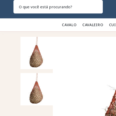
Pesquisar
CAVALO 🐎
CAVALEIRO 👕
CU