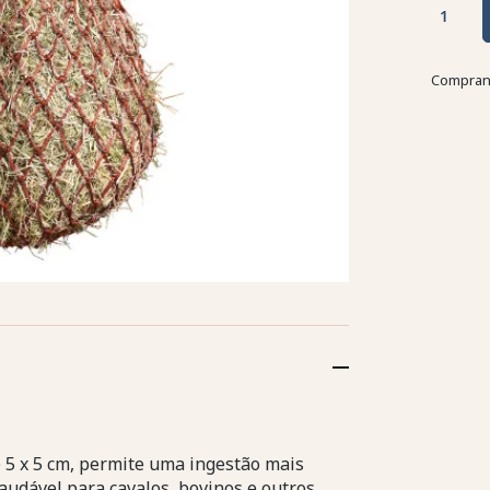
Comprand
e 5 x 5 cm, permite uma ingestão mais
udável para cavalos, bovinos e outros