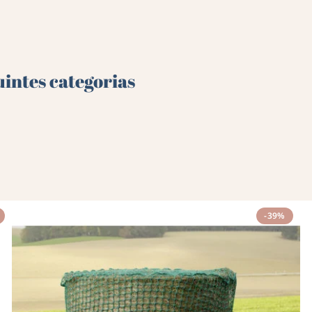
uintes categorias
-39%