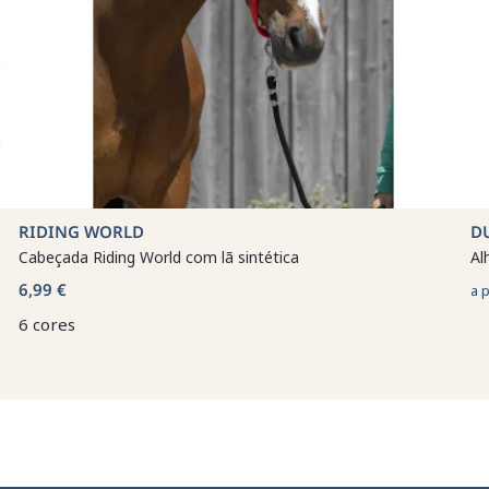
RIDING WORLD
D
Cabeçada Riding World com lã sintética
Al
6,99 €
a 
6 cores