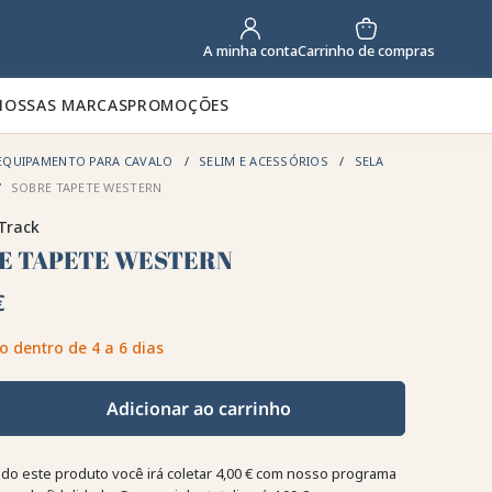
Carrinho de compras
A minha conta
NOSSAS MARCAS
PROMOÇÕES
EQUIPAMENTO PARA CAVALO
SELIM E ACESSÓRIOS
SELA
SOBRE TAPETE WESTERN
Track
E TAPETE WESTERN
€
o dentro de 4 a 6 dias
Adicionar ao carrinho
o este produto você irá coletar
4,00 €
com nosso programa