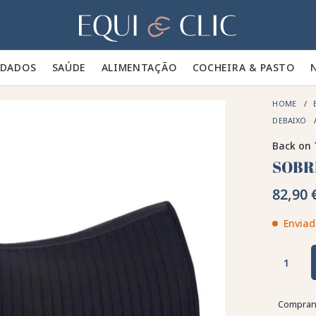
Lar
IDADOS 🪮
SAÚDE ✨
ALIMENTAÇÃO 🥕
COCHEIRA & PASTO 🍃
HOME
DEBAIXO
Back on 
SOBR
82,90 
Enviad
Comprand