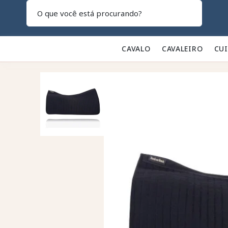
Pesquisar
CAVALO 🐎
CAVALEIRO 👕
CU