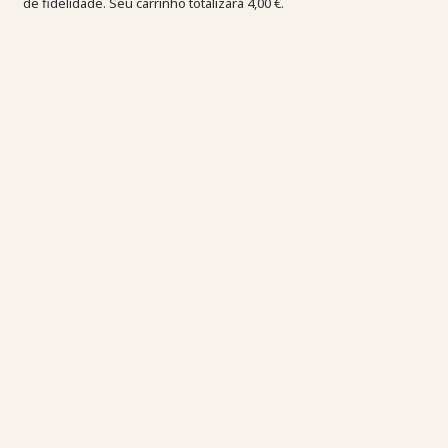
de fidelidade. Seu carrinho totalizará
4,00 €
.