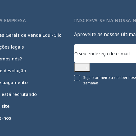
A EMPRESA
INSCREVA-SE NA NOSSA 
Aproveite as nossas última
s Gerais de Venda Equi-Clic
ções legais
omos nós?
 e devolução
Subscrever
Seja o primeiro a receber nos
e pagamento
semana!
c está recrutando
 site
e-nos