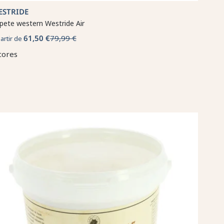
ESTRIDE
pete western Westride Air
61,50 €
79,99 €
partir de
cores