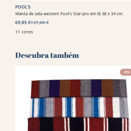
POOL'S
Manta de sela western Pool's Star-pro em lã 38 x 34 cm
69,85 €
127,00 €
11 cores
Descubra também 🌻
-8%