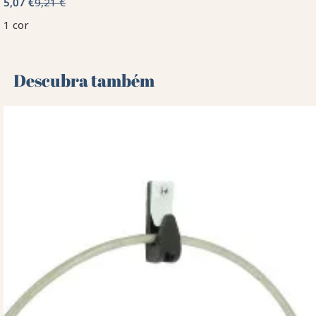
5,07 €
9,21 €
1 cor
Descubra também 🌻