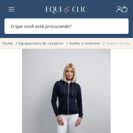
Lar
Pesq
Home
Equipamento de cavaleiro
Suéter e moletom
Suéter Harcour