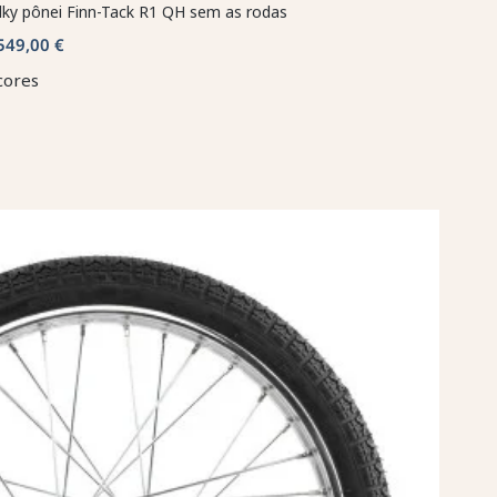
lky pônei Finn-Tack R1 QH sem as rodas
549,00 €
cores