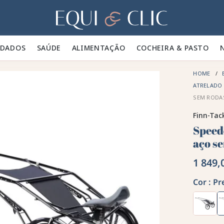
Lar
IDADOS 🪮
SAÚDE ✨
ALIMENTAÇÃO 🥕
COCHEIRA & PASTO 🍃
HOME
ATRELADO
SEM RODA
Finn-Tac
Speed
aço s
1 849,
Cor :
Pr