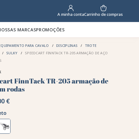
Carrinho de compras
A minha conta
NOSSAS MARCAS
PROMOÇÕES
EQUIPAMENTO PARA CAVALO
DISCIPLINAS
TROTE
SULKY
SPEEDCART FINNTACK TR-205 ARMAÇÃO DE AÇO
S
k
cart FinnTack TR-205 armação de
em rodas
00 €
eto