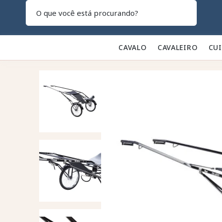
Pesquisar
CAVALO 🐎
CAVALEIRO 👕
CU