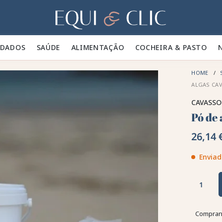
Lar
IDADOS 🪮
SAÚDE ✨
ALIMENTAÇÃO 🥕
COCHEIRA & PASTO 🍃
HOME
ALGAS CA
CAVASSO
Pó de 
26,14 
Enviad
Comprand