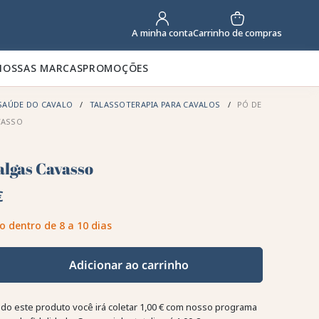
Carrinho de compras
A minha conta
NOSSAS MARCAS
PROMOÇÕES
SAÚDE DO CAVALO
TALASSOTERAPIA PARA CAVALOS
PÓ DE
VASSO
algas Cavasso
€
o dentro de 8 a 10 dias
Adicionar ao carrinho
o este produto você irá coletar
1,00 €
com nosso programa