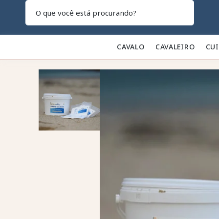
Pesquisar
CAVALO 🐎
CAVALEIRO 👕
CU