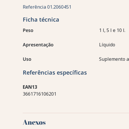
Referência
01.2060451
Ficha técnica
Peso
1 l, 5 l e 10 l.
Apresentação
Líquido
Uso
Suplemento a
Referências específicas
EAN13
3661716106201
Anexos