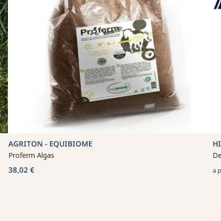
AGRITON - EQUIBIOME
H
Proferm Algas
De
38,02 €
a 