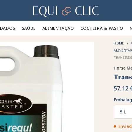
Lar
IDADOS 🪮
SAÚDE ✨
ALIMENTAÇÃO 🥕
COCHEIRA & PASTO 🍃
HOME
ALIMENTA
TRANSIRE
Horse Ma
Trans
57,12 
Embala
5 L
Enviad