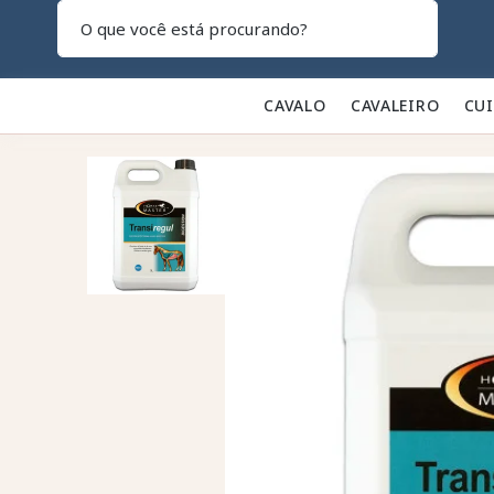
Pesquisar
CAVALO 🐎
CAVALEIRO 👕
CU