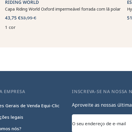
RIDING WORLD
E
Capa Riding World Oxford impermeável forrada com lã polar
Hy
43,75 €
53,99 €
51
1 cor
A EMPRESA
INSCREVA-SE NA NOSSA 
Aproveite as nossas última
s Gerais de Venda Equi-Clic
ções legais
omos nós?