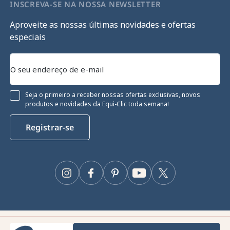
INSCREVA-SE NA NOSSA NEWSLETTER
Aproveite as nossas últimas novidades e ofertas
especiais
Seja o primeiro a receber nossas ofertas exclusivas, novos
produtos e novidades da Equi-Clic toda semana!
Registrar-se
Continue sem consentimento
Gestão de cookies
Instagram
Facebook
Pinterest
YouTube
Twitter
O nosso site utiliza cookies para garantir o seu funcionamento
adequado, otimizar o seu desempenho técnico e fornecer e medir
anúncios relevantes. Para mais informações e/ou alterar as suas
preferências, clique no botão "Configurar".
Equiclic © 2026
Consentimentos certificados por