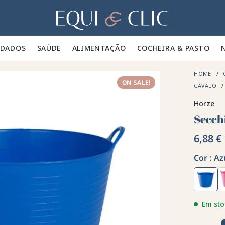
Lar
IDADOS 🪮
SAÚDE ✨
ALIMENTAÇÃO 🥕
COCHEIRA & PASTO 🍃
HOME
ON SALE!
CAVALO
Horze
Secchi
6,88 €
Cor :
Az
Em sto