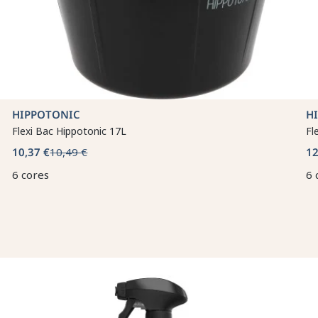
HIPPOTONIC
H
Flexi Bac Hippotonic 17L
Fl
10,37 €
10,49 €
12
6 cores
6 