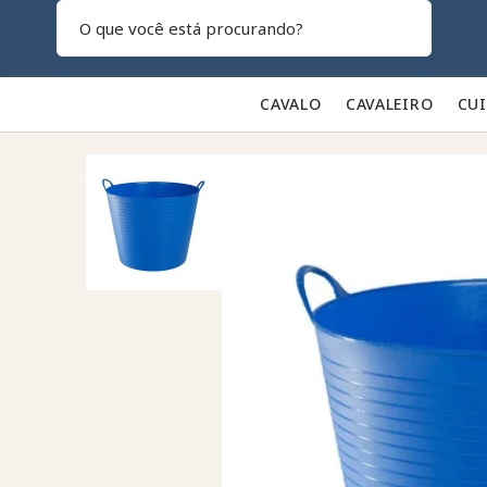
Pesquisar
CAVALO 🐎
CAVALEIRO 👕
CU