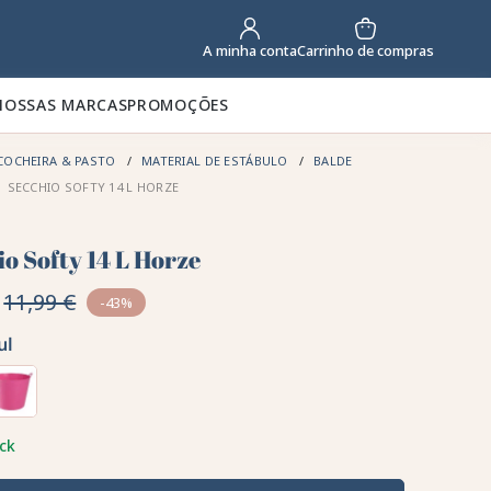
Carrinho de compras
A minha conta
NOSSAS MARCAS
PROMOÇÕES
COCHEIRA & PASTO
MATERIAL DE ESTÁBULO
BALDE
SECCHIO SOFTY 14 L HORZE
o Softy 14 L Horze
11,99 €
-43%
ul
ck