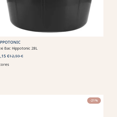
IPPOTONIC
exi Bac Hippotonic 28L
,15 €
12,59 €
cores
-21%