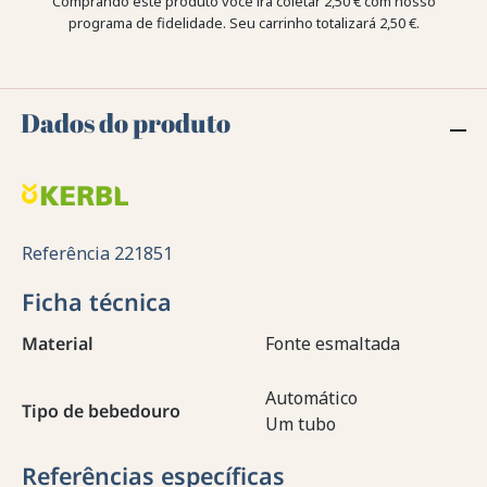
Comprando este produto você irá coletar
2,50 €
com nosso
programa de fidelidade. Seu carrinho totalizará
2,50 €
.
Dados do produto
Referência
221851
Ficha técnica
Material
Fonte esmaltada
Automático
Tipo de bebedouro
Um tubo
Referências específicas