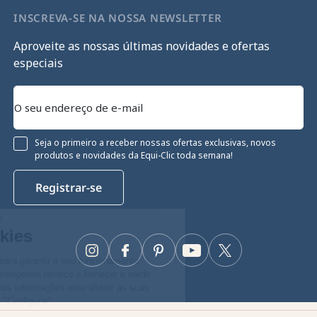
INSCREVA-SE NA NOSSA NEWSLETTER
Aproveite as nossas últimas novidades e ofertas
especiais
Seja o primeiro a receber nossas ofertas exclusivas, novos
produtos e novidades da Equi-Clic toda semana!
Registrar-se
Continue sem consentimento
Gestão de cookies
Instagram
Facebook
Pinterest
YouTube
Twitter
O nosso site utiliza cookies para garantir o seu funcionamento
adequado, otimizar o seu desempenho técnico e fornecer e medir
anúncios relevantes. Para mais informações e/ou alterar as suas
preferências, clique no botão "Configurar".