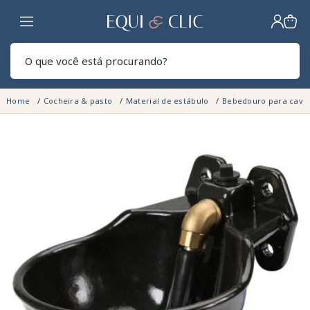
Lar
Pesq
Home
Cocheira & pasto
Material de estábulo
Bebedouro para cava