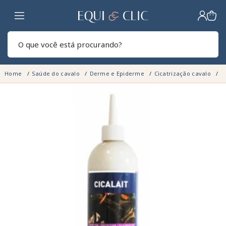
Lar
Pesq
Home
Saúde do cavalo
Derme e Epiderme
Cicatrização cavalo
C