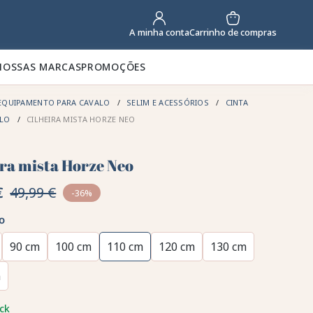
Carrinho de compras
A minha conta
NOSSAS MARCAS
PROMOÇÕES
EQUIPAMENTO PARA CAVALO
SELIM E ACESSÓRIOS
CINTA
ALO
CILHEIRA MISTA HORZE NEO
ira mista Horze Neo
€
49,99 €
-36%
o
90 cm
100 cm
110 cm
120 cm
130 cm
m
ck