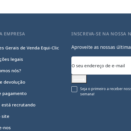
A EMPRESA
INSCREVA-SE NA NOSSA 
Aproveite as nossas última
s Gerais de Venda Equi-Clic
ções legais
omos nós?
 e devolução
Subscrever
Seja o primeiro a receber nos
e pagamento
semana!
c está recrutando
 site
e-nos