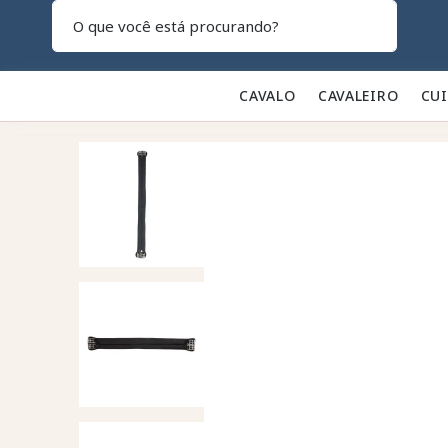
Pesquisar
CAVALO 🐎
CAVALEIRO 👕
CU