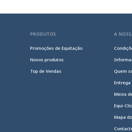
PRODUTOS
A NOSS
Promoções de Equitação
Condiçõe
Novos produtos
Informa
Top de Vendas
Quem s
Entrega
Meios d
Continue sem consentimento
Gestão de cookies
Equi-Cli
O nosso site utiliza cookies para garantir o seu funcionamento
Mapa do
adequado, otimizar o seu desempenho técnico e fornecer e medir
anúncios relevantes. Para mais informações e/ou alterar as suas
Contact
preferências, clique no botão "Configurar".