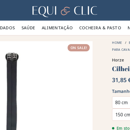
Lar
IDADOS 🪮
SAÚDE ✨
ALIMENTAÇÃO 🥕
COCHEIRA & PASTO 🍃
HOME
ON SALE!
PARA CAV
Horze
Cilhe
31,85 
Tamanh
80 cm
150 c
Em sto