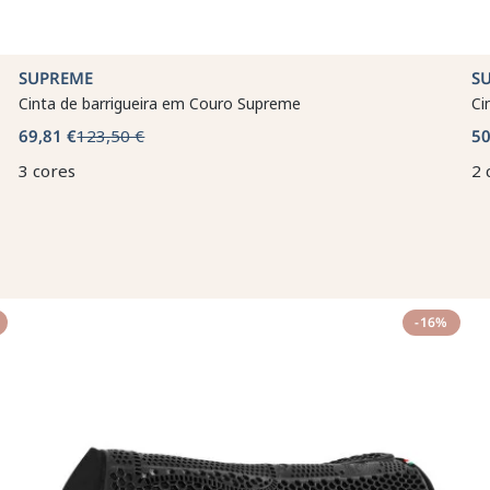
SUPREME
S
Cinta de barrigueira em Couro Supreme
Ci
69,81 €
123,50 €
50
3 cores
2 
-16%