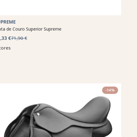
UPREME
nta de Couro Superior Supreme
,33 €
71,90 €
cores
-14%